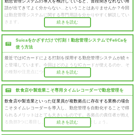
勤怠管理システムの導入を検討していると、普段聞きなれない用
語が出てきてよく分からない…ということはありませんか？今回
は勤怠管理システムに関する専門用語を分かりやすく解説してい
きます。
続きを読む
Suicaをかざすだけで打刻！勤怠管理システムでFeliCaを
使う方法
最近ではICカードによる打刻を採用する勤怠管理システムが続々
と登場しています。今回はどのようなICカードが使えるのか、そ
の種類や注意点について見ていきましょう。
続きを読む
飲食店や製造業こそ専用タイムレコーダーで勤怠管理を
飲食店や製造業といった従業員が複数拠点に存在する業務の場合
こそタイムレコーダーを導入し、勤怠管理を自動化することで得
られるメリットはとても大きいものです。各拠点の責任者が抱え
る負担3つに着目し、そのメリットを見てみましょう。
続きを読む