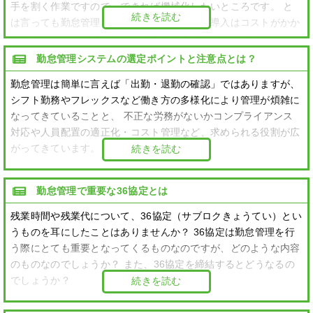
手を割く作業ですので、できれば機械化したいところです。 と
続きを読む
は言っても勤怠管理システムやその他設備の導入はコストがかか
るため、なかなか踏み切れない企業も多いのではないでしょう
か。実は勤怠管理の導入に使える、「職場意識改善助成金」とい
勤怠管理システムの選定ポイントと注意点とは？
う助成金があるのです。
勤怠管理は簡単に言えば「出勤・退勤の確認」ではありますが、
シフト勤務やフレックスなど働き方の多様化により管理が煩雑に
なってきていることと、 不正な労務がないかコンプライアンス
対応や人員配置の適正化・コスト管理など、求められる役割が広
がってきています。
続きを読む
勤怠管理で重要な36協定とは
残業時間や残業代について、36協定（サブロクきょうてい）とい
うものを耳にしたことはありませんか？ 36協定は勤怠管理を行
う際にとても重要となってくるものなのですが、どのような内容
のものなのでしょうか？ また、36協定を締結するとどうなるの
でしょうか？
続きを読む