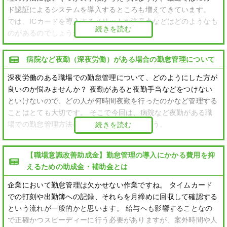
ド認証によるシステムを導入するところも増えてきています。
では、ICカードを導入するメリットや注意点などはどのようなも
続きを読む
のがあるのでしょうか？
病院など夜勤（深夜労働）がある場合の勤怠管理について
深夜労働のある職場での勤怠管理について、どのようにした方が
良いのか悩みませんか？ 夜勤があると夜勤手当などをつけない
といけないので、どの人が何時間夜勤を行ったのかなど管理する
ことはとても大切です。 そこで今回は、病院など夜勤がある職
場での勤怠管理方法について見ていきましょう。
続きを読む
【職場意識改善助成金】勤怠管理の導入にかかる費用を抑
えるための助成金・補助金とは
企業において勤怠管理は欠かせない作業ですね。 タイムカード
での打刻や出勤簿への記録、それらを月締めに回収して確認する
という流れが一般的かと思います。 給与へも影響することなの
で正確かつスピーディーに行う必要がありますが、案外時間や人