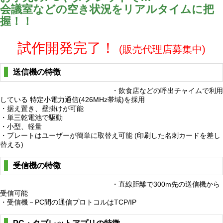
会議室などの空き状況をリアルタイムに把
握！！
試作開発完了！
(販売代理店募集中)
送信機の特徴
・飲食店などの呼出チャイムで利用
している 特定小電力通信(426MHz帯域)を採用
・据え置き、壁掛けが可能
・単三乾電池で駆動
・小型、軽量
・プレートはユーザーが簡単に取替え可能 (印刷した名刺カードを差し
替える)
受信機の特徴
・直線距離で300m先の送信機から
受信可能
・受信機－PC間の通信プロトコルはTCP/IP