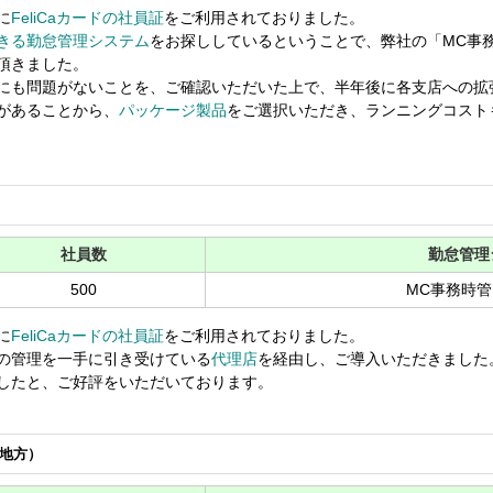
に
FeliCaカードの社員証
をご利用されておりました。
きる勤怠管理システム
をお探ししているということで、弊社の「MC事
頂きました。
にも問題がないことを、ご確認いただいた上で、半年後に各支店への拡
があることから、
パッケージ製品
をご選択いただき、ランニングコスト
社員数
勤怠管理
500
MC事務時管
に
FeliCaカードの社員証
をご利用されておりました。
の管理を一手に引き受けている
代理店
を経由し、ご導入いただきました
したと、ご好評をいただいております。
地方）