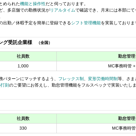
とめられた
機能と操作性
だと伺っております。
ど、多店舗での勤務状況が
リアルタイム
で確認でき、月末には本部にて
。
の出勤／休暇予定を簡単に登録できる
シフト管理機能
を実装しておりま
ング受託企業様
（全国）
社員数
勤怠管理
1,000
MC事務時管 
務パターンにマッチするよう、
フレックス制
、
変形労働時間制
等、さま
b打刻
のご要望にお答えし、勤怠管理機能をフルスペックで実装いたし
社員数
勤怠管理
330
MC事務時管