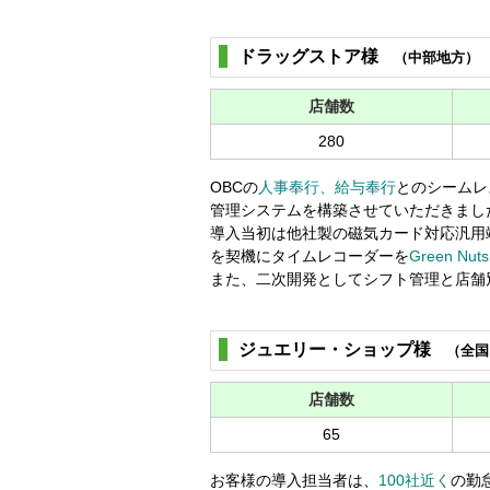
ドラッグストア様
（中部地方）
店舗数
280
OBCの
人事奉行、給与奉行
とのシームレ
管理システムを構築させていただきまし
導入当初は他社製の磁気カード対応汎用
を契機にタイムレコーダーを
Green Nuts
また、二次開発としてシフト管理と店舗
ジュエリー・ショップ様
（全国
店舗数
65
お客様の導入担当者は、
100社近く
の勤