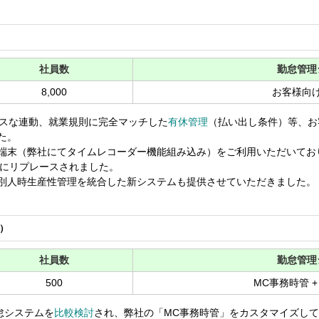
社員数
勤怠管理
8,000
お客様向
スな連動、就業規則に完全マッチした
有休管理
（払い出し条件）等、お
た。
端末（弊社にてタイムレコーダー機能組み込み）をご利用いただいてお
にリプレースされました。
別人時生産性管理を統合した新システムも提供させていただきました。
）
社員数
勤怠管理
500
MC事務時管 
怠システムを
比較検討
され、弊社の「MC事務時管」をカスタマイズし