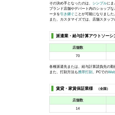
その決め手となったのは、
シンプル
にま
ブランド店舗やデパート内のショップな
ータを
引き継ぐ
ことが可能になりました
また、カスタマイズでは、店舗スタッフ
派遣業・給与計算アウトソーシ
店舗数
70
各種派遣先または、給与計算請負先の勤
また、打刻方法も
携帯打刻
、PCでの
We
賃貸・家賃保証業様
（全国）
店舗数
14