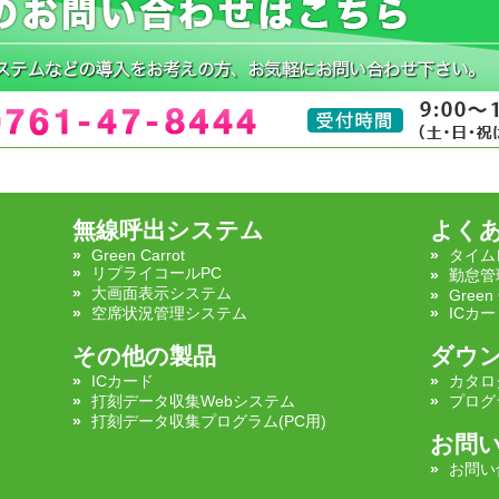
無線呼出システム
よく
Green Carrot
タイム
リプライコールPC
勤怠管
大画面表示システム
Green 
空席状況管理システム
ICカー
その他の製品
ダウ
ICカード
カタロ
打刻データ収集Webシステム
プログ
打刻データ収集プログラム(PC用)
お問
お問い