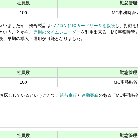
社員数
勤怠管理
100
MC事務時管 
ゃいましたが、競合製品は
パソコンにICカードリーダを接続
し、打刻を
ということから、
専用のタイムレコーダー
を利用出来る「MC事務時管
後、早期の導入・運用が可能となりました。
社員数
勤怠管理
100
MC事務時管
をお探ししているということで、
給与奉行
と
連動実績
のある「MC事務時
社員数
勤怠管理