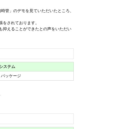
務時管」のデモを見ていただいたところ、
張をされております。
も抑えることができたとの声をいただい
システム
 パッケージ
。