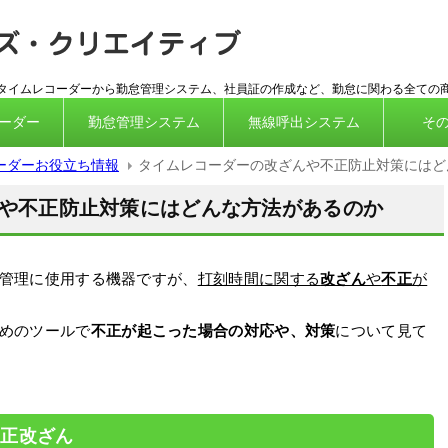
ICカード対
応タイムレコーダーから勤怠管理システム、社員証の作成など、勤怠に関わる全ての
ーダー
勤怠管理システム
無線呼出システム
そ
ーダーお役立ち情報
タイムレコーダーの改ざんや不正防止対策にはど
や不正防止対策にはどんな方法があるのか
管理に使用する機器ですが、
打刻時間に関する
改ざん
や
不正
が
めのツールで
不正が起こった場合の対応や、対策
について見て
不正改ざん