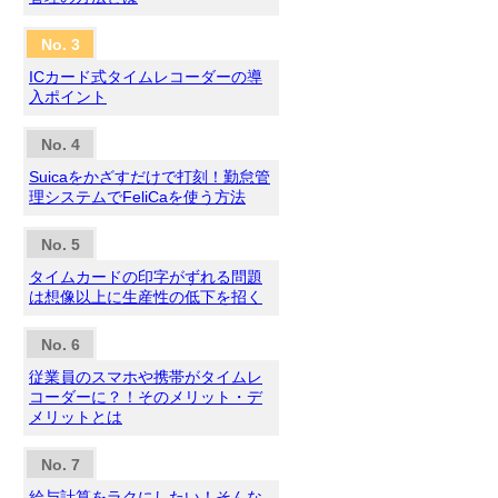
ICカード式タイムレコーダーの導
入ポイント
Suicaをかざすだけで打刻！勤怠管
理システムでFeliCaを使う方法
タイムカードの印字がずれる問題
は想像以上に生産性の低下を招く
従業員のスマホや携帯がタイムレ
コーダーに？！そのメリット・デ
メリットとは
給与計算をラクにしたい！そんな