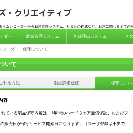
ICカード対
応タイムレコーダーから勤怠管理システム、社員証の作成など、勤怠に関わる全ての
ーダー
勤怠管理システム
無線呼出システム
そ
レコーダー 保守について
ついて
ご利用方法
製品詳細仕様
保守につい
内容
時に含まれている製品保守内容は、1年間のハードウェア無償保証、およびフ
。
らの販売日が保守サービス開始日になります。（ユーザ登録は不要で