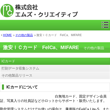
ICカー
HOME
その他の製品
激安ＩＣカード FelCa、MIFARE
激安ＩＣカード FelCa、MIFARE
その他の製品
ICカード
打刻データ収集システム
その他製品リリース
ICカードについて
白無地カード、固定デザイン会員
証、写真入りの社員証など小ロットからサポート・販売いたします。
勤怠管理システムだけでお使いの場合は、廉価版のFeliCa Lite-S、また