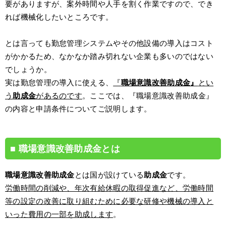
要がありますが、案外時間や人手を割く作業ですので、でき
れば機械化したいところです。
とは言っても勤怠管理システムやその他設備の導入はコスト
がかかるため、なかなか踏み切れない企業も多いのではない
でしょうか。
実は勤怠管理の導入に使える、
『
職場意識改善助成金』
とい
う
助成金
があるのです
。ここでは、『職場意識改善助成金』
の内容と申請条件についてご説明します。
職場意識改善助成金とは
職場意識改善助成金
とは国が設けている
助成金
です。
労働時間の削減や、年次有給休暇の取得促進など、労働時間
等の設定の改善に取り組むために必要な研修や機械の導入と
いった費用の一部を助成します
。