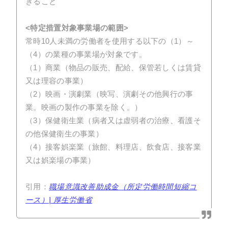
きること
<特定措置対象事業場の範囲>
常時10人未満の労働者を使用する以下の（1）～
（4）の業種の事業場が対象です。
（1）商業（物品の販売、配給、保管若しくは賃貸
又は理容の事業）
（2）映画・演劇業（映写、演劇その他興行の事
業。映画の製作の事業を除く。）
（3）保健衛生業（病者又は虚弱者の治療、看護そ
の他保健衛生の事業）
（4）接客娯楽業（旅館、料理店、飲食店、接客業
又は娯楽場の事業）
引用：
職場意識改善助成金（所定労働時間短縮コ
ース）| 厚生労働省