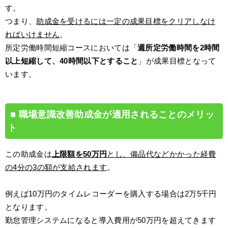
す。
つまり、
助成金を受けるには一定の成果目標をクリアしなけ
ればいけません
。
所定労働時間短縮コースにおいては「
週所定労働時間を2時間
以上短縮して、40時間以下とすること
」が成果目標となって
います。
職場意識改善助成金が適用されることのメリッ
ト
この助成金は
上限額を50万円
とし、備品代などかかった経費
の4分の3の額が支給されます
。
例えば10万円のタイムレコーダーを購入する場合は2万5千円
となります。
勤怠管理システムになると導入費用が50万円を超えてきます