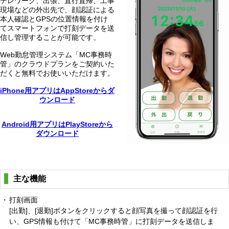
テレワーク、出張、直行直帰、工事
現場などの外出先で、顔認証による
本人確認とGPSの位置情報を付け
てスマートフォンで打刻データを送
信し管理することが可能です。
Web勤怠管理システム「MC事務時
管」のクラウドプランをご契約いた
だくと無料でお使いいただけます。
iPhone用アプリはAppStoreからダ
ウンロード
Android用アプリはPlayStoreから
ダウンロード
主な機能
・
打刻画面
[出勤]、[退勤]ボタンをクリックすると顔写真を撮って顔認証を行
い、GPS情報も付けて「MC事務時管」に打刻データを送信しま