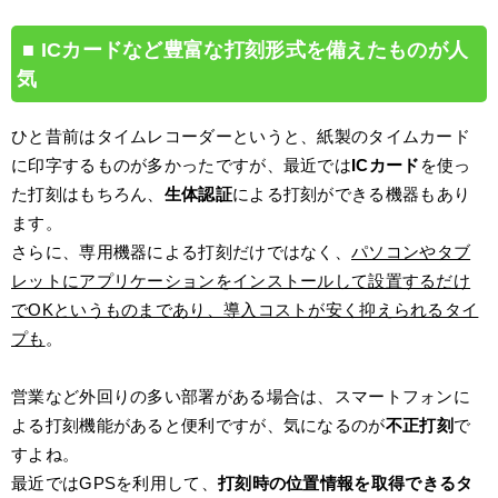
ICカードなど豊富な打刻形式を備えたものが人
気
ひと昔前はタイムレコーダーというと、紙製のタイムカード
に印字するものが多かったですが、最近では
ICカード
を使っ
た打刻はもちろん、
生体認証
による打刻ができる機器もあり
ます。
さらに、専用機器による打刻だけではなく、
パソコンやタブ
レットにアプリケーションをインストールして設置するだけ
でOKというものまであり、導入コストが安く抑えられるタイ
プも
。
営業など外回りの多い部署がある場合は、スマートフォンに
よる打刻機能があると便利ですが、気になるのが
不正打刻
で
すよね。
最近ではGPSを利用して、
打刻時の位置情報を取得できるタ