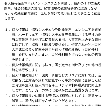
個人情報保護マネジメントシステムを構築し、最新のＩＴ技術の
動向、社会的要請の変化、経営環境の変動等を常に認識しなが
ら、その継続的改善に、全社を挙げて取り組むことをここに宣言
します。
１．
個人情報は、情報システム受託開発業務、エンジニア派遣業
務、ハードウェア・情報システム販売業務における当社の正
当な事業遂行上並びに従業員の雇用、人事管理上必要な範囲
に限定して、取得・利用及び提供をし、特定された利用目的
の達成に必要な範囲を超えた個人情報の取扱い（目的外利
用）を行いません。また、目的外利用を行わないための措置
を講じます。
２．
個人情報保護に関する法令、国が定める指針及びその他の規
範を遵守致します。
３．
個人情報の漏えい、滅失、き損などのリスクに対しては、合
理的な安全対策を講じて防止すべく事業の実情に合致した経
営資源を注入し個人情報セキュリティ体制を継続的に向上さ
せます。また、万一の際には速やかに是正措置を講じます。
４．
個人情報取扱いに関する苦情及び相談に対しては、迅速かつ
誠実に、適切な対応をさせていただきます。