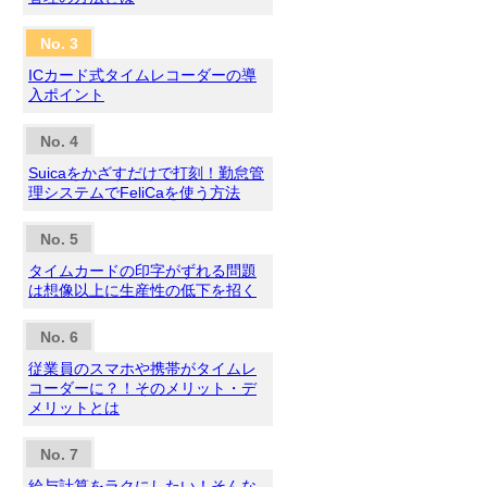
ICカード式タイムレコーダーの導
入ポイント
Suicaをかざすだけで打刻！勤怠管
理システムでFeliCaを使う方法
タイムカードの印字がずれる問題
は想像以上に生産性の低下を招く
従業員のスマホや携帯がタイムレ
コーダーに？！そのメリット・デ
メリットとは
給与計算をラクにしたい！そんな