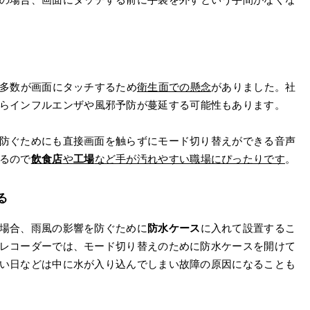
定多数が画面にタッチするため
衛生面での懸念
がありました。社
ら
インフルエンザや風邪予防
が蔓延する可能性もあります。
防ぐためにも直接画面を触らずにモード切り替えができる音声
るので
飲食店
や
工場
など手が汚れやすい職場にぴったりです
。
る
場合、雨風の影響を防ぐために
防水ケース
に入れて設置するこ
レコーダーでは、モード切り替えのために防水ケースを開けて
い日などは中に水が入り込んでしまい故障の原因になることも