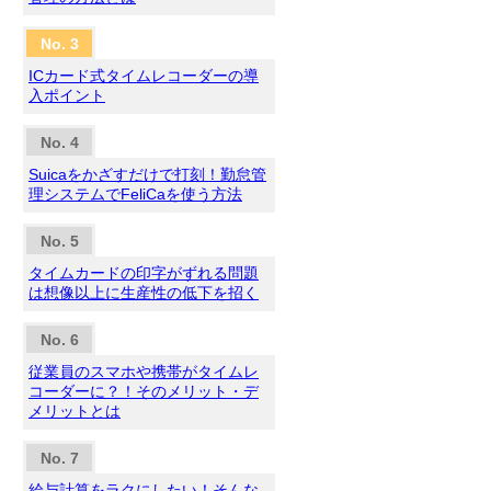
ICカード式タイムレコーダーの導
入ポイント
Suicaをかざすだけで打刻！勤怠管
理システムでFeliCaを使う方法
タイムカードの印字がずれる問題
は想像以上に生産性の低下を招く
従業員のスマホや携帯がタイムレ
コーダーに？！そのメリット・デ
メリットとは
給与計算をラクにしたい！そんな