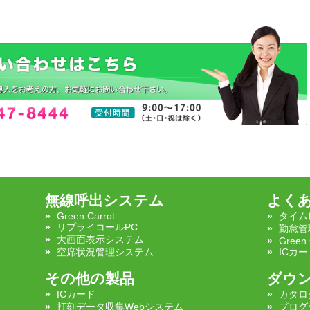
無線呼出システム
よく
Green Carrot
タイム
リプライコールPC
勤怠管
大画面表示システム
Green 
空席状況管理システム
ICカー
その他の製品
ダウ
ICカード
カタロ
打刻データ収集Webシステム
プログ