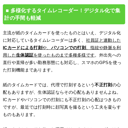
多様化するタイムレコーダー！デジタル化で集
計の手間も軽減
主流が紙のタイムカードを使ったものとはいえ、デジタル化
に対応しているタイムレコーダーは多く、
社員証と連動した
ICカードによる打刻
や、
パソコンでの打刻
、指紋や静脈を利
用した
生体認証
を使ったものまで多種多様です
。外出先への
直行や直帰が多い勤務形態にも対応し、スマホのGPSを使っ
た打刻機能まであります。
紙のタイムカードでは、代理で打刻するという
不正打刻
の心
配もありますが、生体認証ならその心配もありませんよね。
ICカードやパソコンでの打刻にも不正打刻の心配はつきもの
ですが、最近では打刻時に顔写真を撮るという工夫を凝らす
ものもあります。