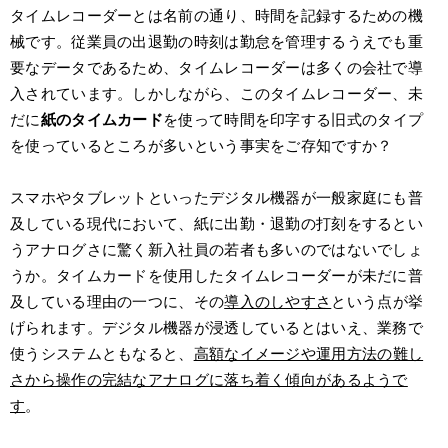
タイムレコーダーとは名前の通り、時間を記録するための機
械です。従業員の出退勤の時刻は勤怠を管理するうえでも重
要なデータであるため、タイムレコーダーは多くの会社で導
入されています。しかしながら、このタイムレコーダー、未
だに
紙のタイムカード
を使って時間を印字する旧式のタイプ
を使っているところが多いという事実をご存知ですか？
スマホやタブレットといったデジタル機器が一般家庭にも普
及している現代において、紙に出勤・退勤の打刻をするとい
うアナログさに驚く新入社員の若者も多いのではないでしょ
うか。タイムカードを使用したタイムレコーダーが未だに普
及している理由の一つに、その
導入のしやすさ
という点が挙
げられます。デジタル機器が浸透しているとはいえ、業務で
使うシステムともなると、
高額なイメージや運用方法の難し
さから操作の完結なアナログに落ち着く傾向があるようで
す
。