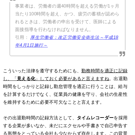
事業者は、労働者の週40時間を超える労働が1ヶ月
当たり100時間を超え、かつ、疲労の蓄積が認めら
れるときは、労働者の申出を受けて、医師による
面接指導を行わなければなりません。
引用：
厚生労働省：改正労働安全衛生法～平成18
年4月1日施行～
こういった法律を遵守するためにも、
勤務時間を適正に記録
し、「
見える化
」しておく必要があると言えますね
。出退勤
時間をしっかりと記録し勤怠管理を適正に行うことは、給与
を計算するだけでなく、従業員の健康を守り、会社の生産性
を維持するために必要不可欠なことと言えます。
その出退勤時間の記録方法として、
タイムレコーダー
を採用
する企業が多いなか、未だにエクセルや手書きで自己申告す
る形態をとっている会社も少なからず存在します。この背景