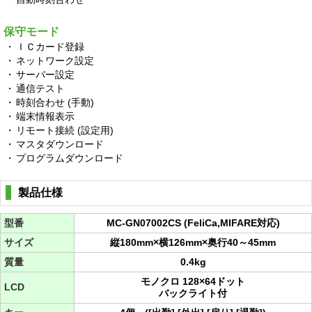
保守モード
・
ＩＣカード登録
・
ネットワーク設定
・
サーバー設定
・
通信テスト
・
時刻合わせ (手動)
・
端末情報表示
・
リモート接続 (設定用)
・
マスタダウンロード
・
プログラムダウンロード
製品仕様
型番
MC-GN07002CS (FeliCa,MIFARE対応)
サイズ
縦180mm×横126mm×奥行40～45mm
質量
0.4kg
モノクロ 128×64ドット
LCD
バックライト付