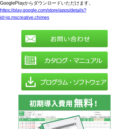
GooglePlayからダウンロードいただけます。
https://play.google.com/store/apps/details?
id=jp.mscreative.chimes