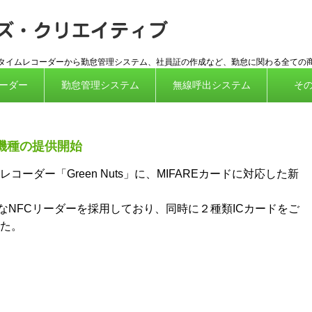
ICカード対
応タイムレコーダーから勤怠管理システム、社員証の作成など、勤怠に関わる全ての
ーダー
勤怠管理システム
無線呼出システム
そ
応機種の提供開始
ーダー「Green Nuts」に、MIFAREカードに対応した新
用可能なNFCリーダーを採用しており、同時に２種類ICカードをご
た。