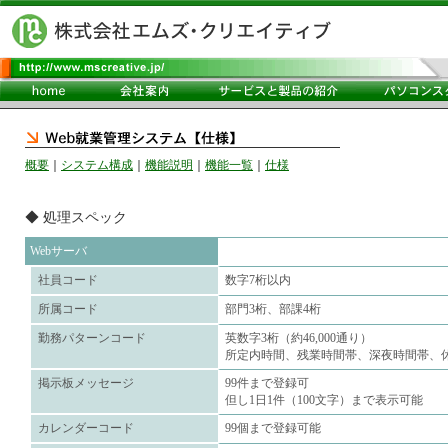
概要
｜
システム構成
｜
機能説明
｜
機能一覧
｜
仕様
◆ 処理スペック
Webサーバ
社員コード
数字7桁以内
所属コード
部門3桁、部課4桁
勤務パターンコード
英数字3桁（約46,000通り）
所定内時間、残業時間帯、深夜時間帯、
掲示板メッセージ
99件まで登録可
但し1日1件（100文字）まで表示可能
カレンダーコード
99個まで登録可能