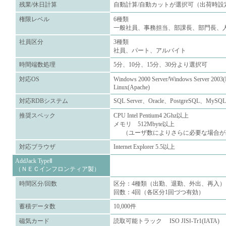
残業/休日計算
自動計算/自動カットが選択可（出荷時設
権限レベル
6種類
一般社員、事務担当、部課長、部門長、
社員区分
3種類
社員、パート、アルバイト
時間端数処理
5分、10分、15分、30分より選択可
対応OS
Windows 2000 Server/Windows Server 2003
Linux(Apache)
対応RDBシステム
SQL Server、Oracle、PostgreSQL、MySQL
推奨スペック
CPU Intel Pentium4 2Ghz以上
メモリ 512Mbyte以上
（ユーザ数によりさらに必要な場合が
対応ブラウザ
Internet Explorer 5.5以上
AddJack TypeⅡ
（ＮＥＣインフロンティア製）
時間区分/回数
区分：4種類（出勤、退勤、外出、再入）
回数：4回（各区分1回づつ有効）
蓄積データ数
10,000件
磁気カード
読取可能トラック ISO JISⅠ-Tr1(IATA)