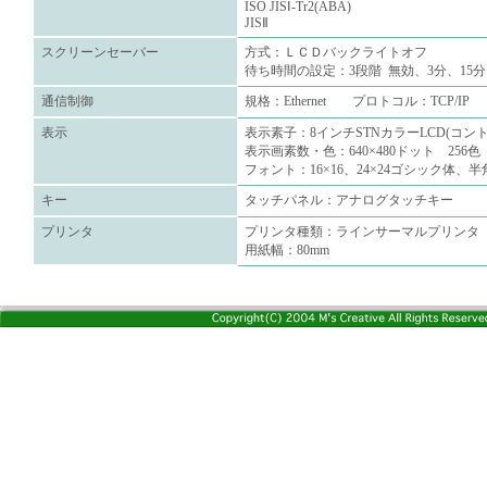
ISO JISⅠ-Tr2(ABA)
JISⅡ
スクリーンセーバー
方式：ＬＣＤバックライトオフ
待ち時間の設定：3段階 無効、3分、15
通信制御
規格：Ethernet プロトコル：TCP/IP
表示
表示素子：8インチSTNカラーLCD(コント
表示画素数・色：640×480ドット 256色
フォント：16×16、24×24ゴシック体、
キー
タッチパネル：アナログタッチキー
プリンタ
プリンタ種類：ラインサーマルプリンタ
用紙幅：80mm