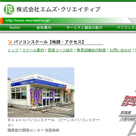
トップ
｜
スクール案内
｜
受講コース紹介
｜
教育訓練給付制度
｜
お問い合わせ
｜
Ｂｅａｎｓパソコンスクール （ビーンズパソコンスクー
ル）
職業能力開発センター 加賀南校